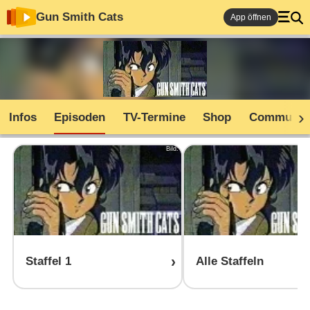
Gun Smith Cats
App öffnen
Infos
Episoden
TV-Termine
Shop
Communit
Bild:
Staffel 1
Alle Staffeln