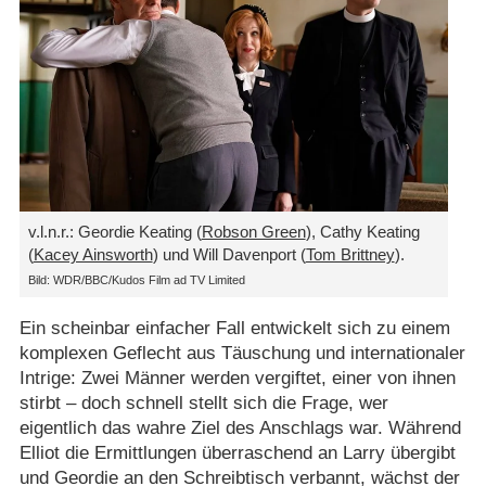
v.l.n.r.: Geordie Keating (
Robson Green
), Cathy Keating
(
Kacey Ainsworth
) und Will Davenport (
Tom Brittney
).
Bild: WDR/BBC/Kudos Film ad TV Limited
Ein scheinbar einfacher Fall entwickelt sich zu einem
komplexen Geflecht aus Täuschung und internationaler
Intrige: Zwei Männer werden vergiftet, einer von ihnen
stirbt – doch schnell stellt sich die Frage, wer
eigentlich das wahre Ziel des Anschlags war. Während
Elliot die Ermittlungen überraschend an Larry übergibt
und Geordie an den Schreibtisch verbannt, wächst der