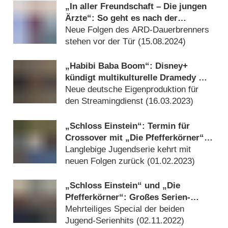
„In aller Freundschaft – Die jungen
Ärzte“: So geht es nach der
Sommerpause weiter
Neue Folgen des ARD-Dauerbrenners
stehen vor der Tür (
15.08.2024
)
„Habibi Baba Boom“: Disney+
kündigt multikulturelle Dramedy mit
Omar El-Saeidi an
Neue deutsche Eigenproduktion für
den Streamingdienst (
16.03.2023
)
„Schloss Einstein“: Termin für
Crossover mit „Die Pfefferkörner“
und neue Staffel verkündet
Langlebige Jugendserie kehrt mit
neuen Folgen zurück (
01.02.2023
)
„Schloss Einstein“ und „Die
Pfefferkörner“: Großes Serien-
Crossover angekündigt
Mehrteiliges Special der beiden
Jugend-Serienhits (
02.11.2022
)