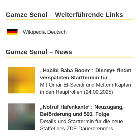
Gamze Senol – Weiterführende Links
Wikipedia Deutsch
Gamze Senol – News
„Habibi Baba Boom“: Disney+ findet
verspäteten Starttermin für
deutsche Multikulti-Dramedy
Mit Omar El-Saeidi und Meltem Kaptan
in den Hauptrollen (
24.09.2025
)
„Notruf Hafenkante“: Neuzugang,
Beförderung und 500. Folge
Details und Starttermin für die neue
Staffel des ZDF-Dauerbrenners
(
11.08.2025
)