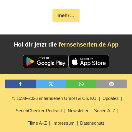
mehr…
Hol dir jetzt die
fernsehserien.de App
© 1998–2026 imfernsehen GmbH & Co. KG
Updates
SerienChecker-Podcast
Newsletter
Serien A–Z
Filme A–Z
Impressum
Datenschutz