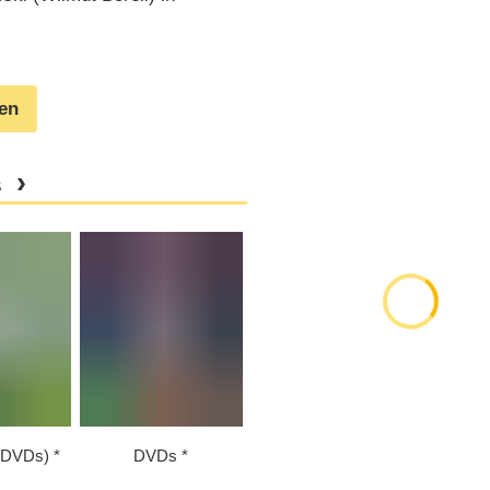
gen
s
2 DVDs)
DVDs