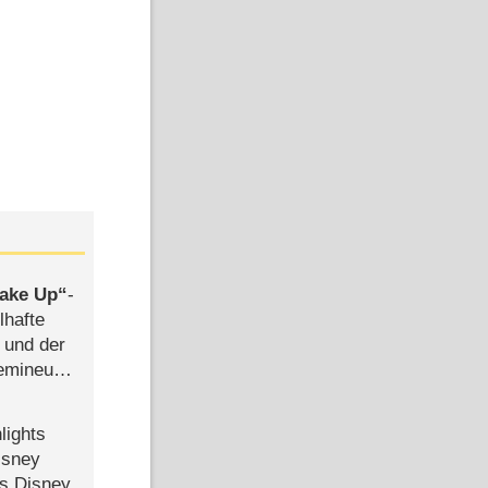
ake Up
-
lhafte
 und der
semineuen
hen
-
lights
isney
ls Disney