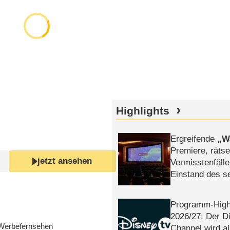
Highlights
Ergreifende
W
Premiere, rätse
jetzt ansehen
Vermisstenfälle
Einstand des 
Tatort: Münc
Duos
Programm-High
2026/​27: Der D
Werbefernsehen
Channel wird a