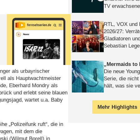
TV erwachsene
RTL, VOX und
2026/​27: Verrät
Gladiatoren un
Sebastian Lege
Mermaids to 
inger als urbayrischer
Die neue Young
ell als Hauptwachtmeister
Serie, die nich
nde, Eberhard Mondry als
hält, was sie ve
ück und erlebt seine blauen
Review
gungsjagd, wartet u.a. Baby
Mehr Highlights
e „Polizeifunk ruft“, die in
wagen, mit dem die
ki (Wilmut Borell) in