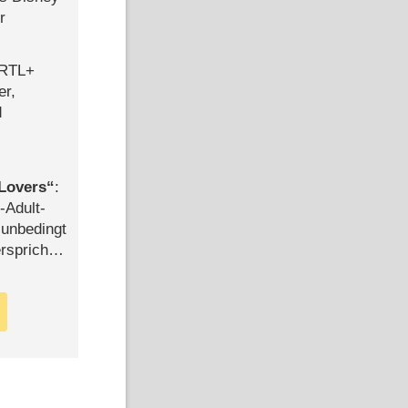
r
 RTL+
er,
d
Lovers
:
-Adult-
t unbedingt
rspricht –