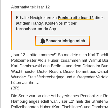
Alternativtitel: Isar 12
Erhalte Neuigkeiten zu
Funkstreife Isar 12
direkt
auf dein Handy.
Kostenlos mit der
fernsehserien.de
App.
Benachrichtige mich
„Isar 12 – bitte kommen!“ So meldete sich Karl Tischl
Polizeimeister Alois Huber, zusammen mit Wilmut Bor
Karl Dambrowski aus Berlin – und dem Dritten im Bu
Wachtmeister Dieter Resch. Dieser kommt aus Osnabr
Wunder: Statt Verbrecherjagd und aufregender Verfol
hüten auf ihn …
(BR)
Die Serie war so eine Art bayerisches Pendant zur Reih
Hamburg angesiedelt war. „Isar 12“ hieß der Streifen
Polizeibeamten Huber (Karl Tischlinger) und Dambrows