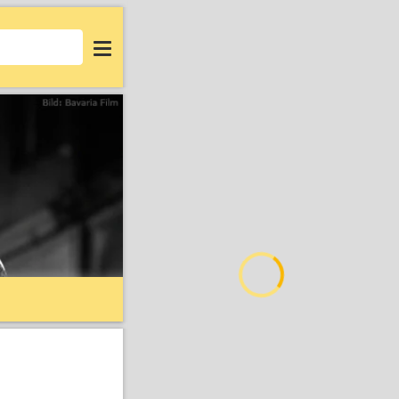
Login