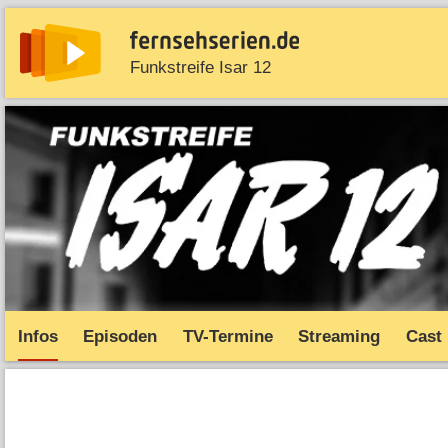
Funkstreife Isar 12
News
Entdecken
Streaming
TV-Starts
Serie
Infos
Episoden
TV-Termine
Streaming
Cast