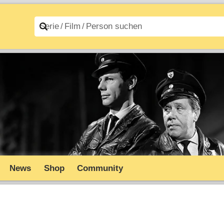
n A–Z
Filme A–Z
News
Shop
Community