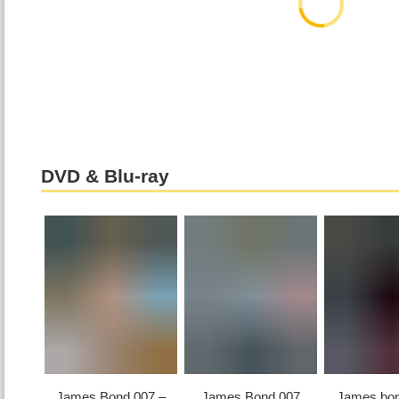
DVD & Blu-ray
James Bond 007 –
James Bond 007
James bon