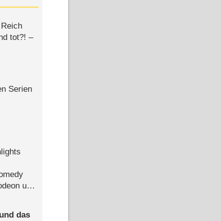
 Reich
d tot?! –
en Serien
lights
Comedy
lodeon und
 und das