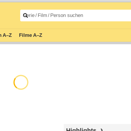
n A–Z
Filme A–Z
Highlights