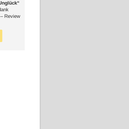
Unglück
dank
– Review