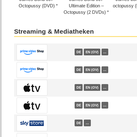
Octopussy (DVD)
Ultimate Edition –
octopussy (
Octopussy (2 DVDs)
Streaming & Mediatheken
DE
EN (OV)
…
DE
EN (OV)
…
DE
EN (OV)
…
DE
EN (OV)
…
DE
…