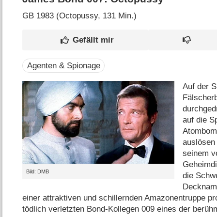
GB
1983 (Octopussy‎, 131 Min.)
Agenten & Spionage
Auf der S
Fälscher
durchged
auf die S
Atombomb
auslösen 
seinem vo
Geheimdie
Bild: DMB
die Schw
Deckname
einer attraktiven und schillernden Amazonentruppe pro
tödlich verletzten Bond-Kollegen 009 eines der berü