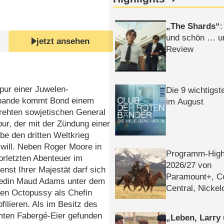
The Shards
:
und schön … un
jetzt ansehen
Review
pur einer Juwelen-
Die 9 wichtigst
bande kommt Bond einem
im August
rehten sowjetischen General
pur, der mit der Zündung einer
e den dritten Weltkrieg
will. Neben Roger Moore in
Programm-High
rletzten Abenteuer im
2026/​27 von
nst Ihrer Majestät darf sich
Paramount+, 
edin Maud Adams unter dem
Central, Nicke
n Octopussy als Chefin
WELT
filieren. Als im Besitz des
hmten Fabergé-Eier gefunden
Leben, Larry