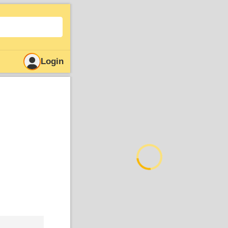
Login