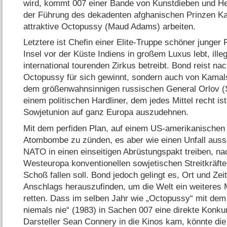
wird, kommt 007 einer Bande von Kunstdieben und Heh
der Führung des dekadenten afghanischen Prinzen Kam
attraktive Octopussy (Maud Adams) arbeiten.
Letztere ist Chefin einer Elite-Truppe schöner junger 
Insel vor der Küste Indiens in großem Luxus lebt, ill
international tourenden Zirkus betreibt. Bond reist nac
Octopussy für sich gewinnt, sondern auch von Kamal
dem größenwahnsinnigen russischen General Orlov (St
einem politischen Hardliner, dem jedes Mittel recht is
Sowjetunion auf ganz Europa auszudehnen.
Mit dem perfiden Plan, auf einem US-amerikanischen 
Atombombe zu zünden, es aber wie einen Unfall ausseh
NATO in einen einseitigen Abrüstungspakt treiben, 
Westeuropa konventionellen sowjetischen Streitkräften
Schoß fallen soll. Bond jedoch gelingt es, Ort und Ze
Anschlags herauszufinden, um die Welt ein weiteres M
retten. Dass im selben Jahr wie „Octopussy“ mit de
niemals nie“ (1983) in Sachen 007 eine direkte Konku
Darsteller Sean Connery in die Kinos kam, könnte die