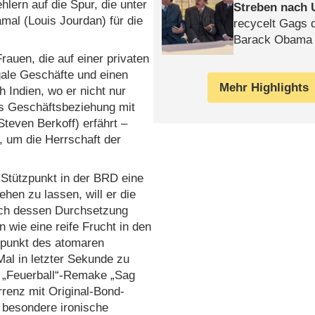
lern auf die Spur, die unter
Streben nach 
al (Louis Jourdan) für die
recycelt Gags 
Barack Obama 
Frauen, die auf einer privaten
egale Geschäfte und einen
Mehr Highlights
h Indien, wo er nicht nur
s Geschäftsbeziehung mit
even Berkoff) erfährt –
t, um die Herrschaft der
Stützpunkt in der BRD eine
en zu lassen, will er die
nach dessen Durchsetzung
 wie eine reife Frucht in den
itpunkt des atomaren
al in letzter Sekunde zu
m „Feuerball“-Remake „Sag
rrenz mit Original-Bond-
 besondere ironische