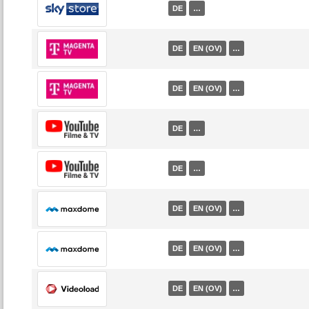
DE
…
DE
EN (OV)
…
DE
EN (OV)
…
DE
…
DE
…
DE
EN (OV)
…
DE
EN (OV)
…
DE
EN (OV)
…