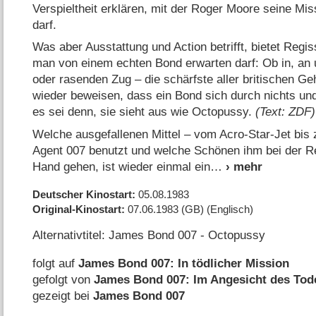
Verspieltheit erklären, mit der Roger Moore seine Mis
darf.
Was aber Ausstattung und Action betrifft, bietet Regi
man von einem echten Bond erwarten darf: Ob in, an
oder rasenden Zug – die schärfste aller britischen Ge
wieder beweisen, dass ein Bond sich durch nichts un
es sei denn, sie sieht aus wie Octopussy.
(Text: ZDF)
Welche ausgefallenen Mittel – vom Acro-Star-Jet bis
Agent 007 benutzt und welche Schönen ihm bei der Re
Hand gehen, ist wieder einmal ein
Deutscher Kinostart
05.08.1983
Original-Kinostart
07.06.1983
(GB)
(Englisch)
Alternativtitel: James Bond 007 - Octopussy
folgt auf
James Bond 007: In tödlicher Mission
gefolgt von
James Bond 007: Im Angesicht des Tod
gezeigt bei
James Bond 007