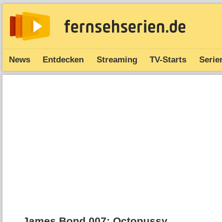
News
Entdecken
Streaming
TV-Starts
Serie
James Bond 007: Octopussy