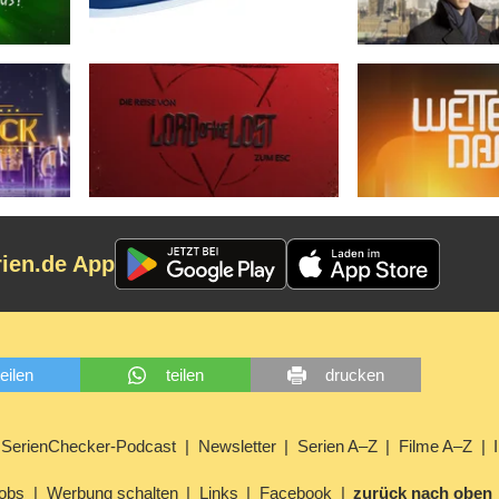
rien.de App
teilen
teilen
drucken
SerienChecker-Podcast
Newsletter
Serien A–Z
Filme A–Z
obs
Werbung schalten
Links
Facebook
zurück nach oben