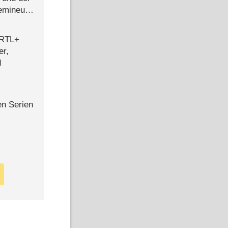
semineuen
hen
-
 RTL+
er,
d
en Serien