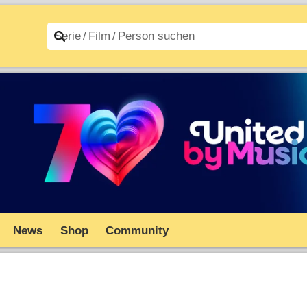
n A–Z
Filme A–Z
News
Shop
Community