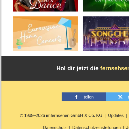
Hol dir jetzt die
fernsehse
teilen
© 1998–2026 imfernsehen GmbH & Co. KG
Updates
Datenschutz
Datenschutzeinstellungen
J