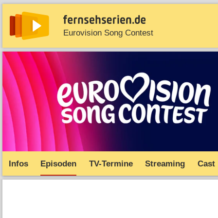
Eurovision Song Contest
News
Entdecken
Streaming
TV-Starts
Serie
Infos
Episoden
TV-Termine
Streaming
Cast