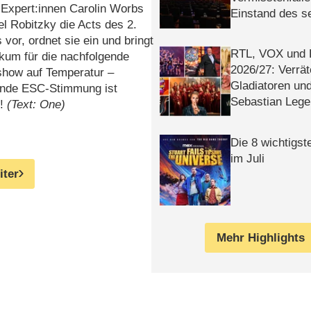
Expert:innen Carolin Worbs
Einstand des 
el Robitzky die
Acts des 2.
Tatort: Münc
s vor, ordnet sie ein und bringt
Duos
RTL, VOX und
kum für die nachfolgende
2026/​27: Verrät
show auf Temperatur –
Gladiatoren un
nde ESC-Stimmung ist
Sebastian Lege
t!
(Text: One)
Die 8 wichtigst
im Juli
iter
Mehr Highlights