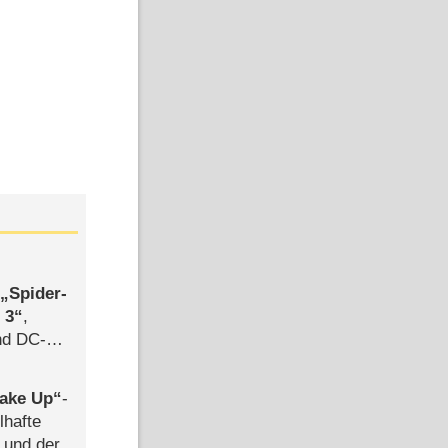
,
Spider-
 3
,
d DC-
ce
ake Up
-
lhafte
 und der