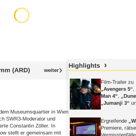
Highlights
amm (ARD)
Film-Trailer zu
Avengers 5
Man 4
,
Dune
Jumanji 3
un
Horror
Clayfa
 dem Museumsquartier in Wien
ich SWR3-Moderator und
Ergreifende
W
te Constantin Zöller. In
Premiere, rätse
ow stellt er gemeinsam mit
Vermisstenfälle