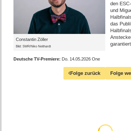
den ESC-
und Migu
Halbfinal
das Publi
Halbfinal
Anstecke
Constantin Zöller
garantier
Bild: SWR/Niko Neithardt
Deutsche TV-Premiere
Do. 14.05.2026
One
Folge zurück
Folge we