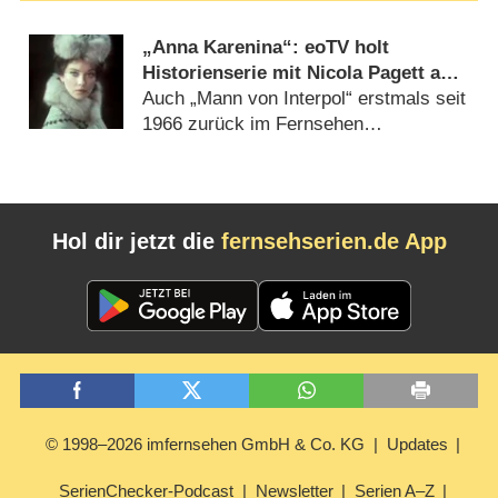
„Anna Karenina“: eoTV holt
Historienserie mit Nicola Pagett aus
dem Archiv
Auch „Mann von Interpol“ erstmals seit
1966 zurück im Fernsehen
(
28.11.2020
)
Hol dir jetzt die
fernsehserien.de App
© 1998–2026 imfernsehen GmbH & Co. KG
Updates
SerienChecker-Podcast
Newsletter
Serien A–Z