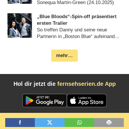
Sonequa Martin-Green (
24.10.2025
)
„Blue Bloods“-Spin-off präsentiert
ersten Trailer
So treffen Danny und seine neue
Partnerin in „Boston Blue“ aufeinander
(
05.09.2025
)
mehr…
Hol dir jetzt die
fernsehserien.de App