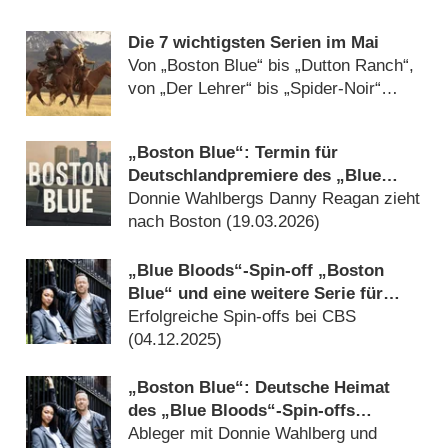
wieder (
11.07.2026
)
Die 7 wichtigsten Serien im Mai
Von „Boston Blue“ bis „Dutton Ranch“,
von „Der Lehrer“ bis „Spider-Noir“
(
01.05.2026
)
„Boston Blue“: Termin für
Deutschlandpremiere des „Blue
Bloods“-Spin-offs bestätigt
Donnie Wahlbergs Danny Reagan zieht
nach Boston (
19.03.2026
)
„Blue Bloods“-Spin-off „Boston
Blue“ und eine weitere Serie für
Staffel 2 verlängert
Erfolgreiche Spin-offs bei CBS
(
04.12.2025
)
„Boston Blue“: Deutsche Heimat
des „Blue Bloods“-Spin-offs
bekannt
Ableger mit Donnie Wahlberg und