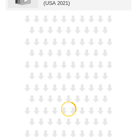
(
USA
2021)