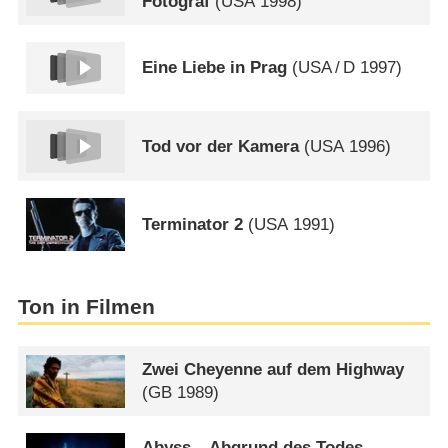
Fotograf
(
USA
1998)
Eine Liebe in Prag
(
USA
/
D
1997)
Tod vor der Kamera
(
USA
1996)
Terminator 2
(
USA
1991)
Ton in Filmen
Zwei Cheyenne auf dem Highway
(
GB
1989)
Abyss – Abgrund des Todes