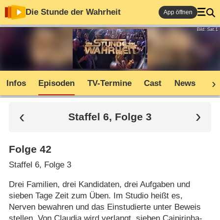
Die Stunde der Wahrheit
App öffnen
Bild: Sat.1
Infos
Episoden
TV-Termine
Cast
News
Co
Staffel 6, Folge 3
Folge 42
Staffel 6, Folge 3
Drei Familien, drei Kandidaten, drei Aufgaben und
sieben Tage Zeit zum Üben. Im Studio heißt es,
Nerven bewahren und das Einstudierte unter Beweis
stellen. Von Claudia wird verlangt, sieben Caipirinha-