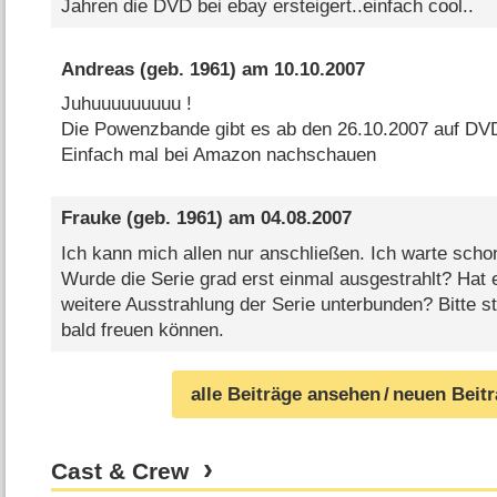
Jahren die DVD bei ebay ersteigert..einfach cool..
Andreas
(geb. 1961) am
10.10.2007
Juhuuuuuuuuu !
Die Powenzbande gibt es ab den 26.10.2007 auf DVD 
Einfach mal bei Amazon nachschauen
Frauke
(geb. 1961) am
04.08.2007
Ich kann mich allen nur anschließen. Ich warte scho
Wurde die Serie grad erst einmal ausgestrahlt? Hat 
weitere Ausstrahlung der Serie unterbunden? Bitte st
bald freuen können.
alle Beiträge ansehen
/ neuen Beit
Cast & Crew