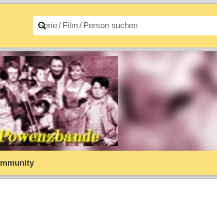
n A–Z
Filme A–Z
mmunity