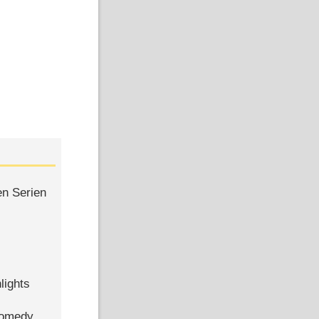
en Serien
lights
Comedy