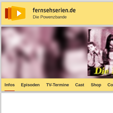
Die Powenzbande
News
Entdecken
Streaming
TV-Starts
Serie
Infos
Episoden
TV-Termine
Cast
Shop
Co