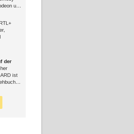
lodeon und
 RTL+
er,
d
f der
cher
n ARD ist
rehbuch
iew