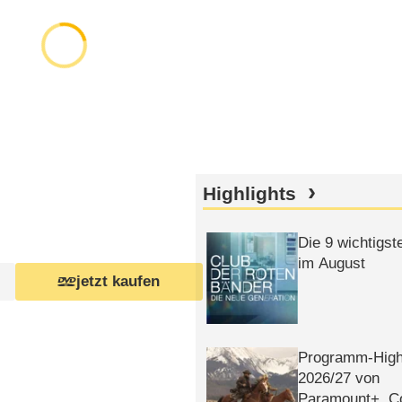
Highlights
Die 9 wichtigst
im August
jetzt kaufen
Programm-High
2026/​27 von
Paramount+, 