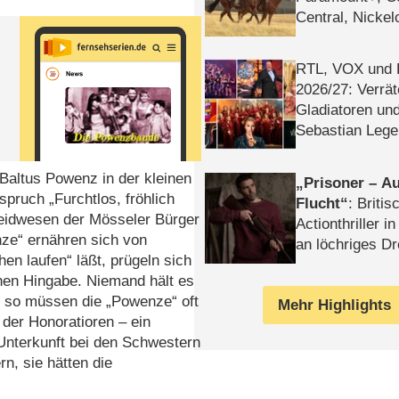
Central, Nicke
WELT
RTL, VOX und
2026/​27: Verrät
Gladiatoren un
Sebastian Lege
Baltus Powenz in der kleinen
Prisoner – Au
pruch „Furchtlos, fröhlich
Flucht
: Britis
 Leidwesen der Mösseler Bürger
Actionthriller i
ze“ ernähren sich von
an löchriges D
en laufen“ läßt, prügeln sich
gekettet – Rev
chen Hingabe. Niemand hält es
d so müssen die „Powenze“ oft
Mehr Highlights
der Honoratioren – ein
 Unterkunft bei den Schwestern
n, sie hätten die