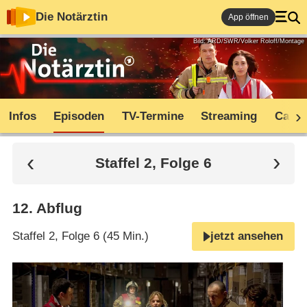
Die Notärztin
App öffnen
Bild: ARD/SWR/Volker Roloff/Montage
Infos
Episoden
TV-Termine
Streaming
Cast
Staffel 2, Folge 6
12
.
Abflug
Staffel 2, Folge 6 (45 Min.)
jetzt ansehen