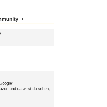
mmunity
6
"Google"
mazon und da wirst du sehen,