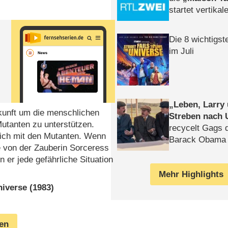
startet vertika
– Tag & Nacht
Die 8 wichtigst
im Juli
Leben, Larry
ukunft um die menschlichen
Streben nach 
utanten zu unterstützen.
recycelt Gags 
 sich mit den Mutanten. Wenn
Barack Obama 
e von der Zauberin Sorceress
n er jede gefährliche Situation
Mehr Highlights
iverse (1983)
gen