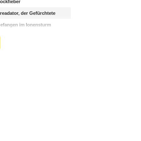
ockfieber
readator, der Gefürchtete
efangen im Ionensturm