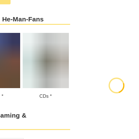
s He-Man-Fans
s
CDs
eaming &