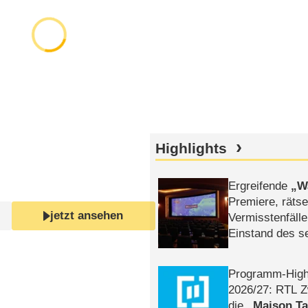
Highlights
Ergreifende
W
Premiere, rätse
jetzt ansehen
Vermisstenfälle
Einstand des 
Tatort: Münc
Duos
Programm-High
2026/​27: RTL Z
die
Maison T