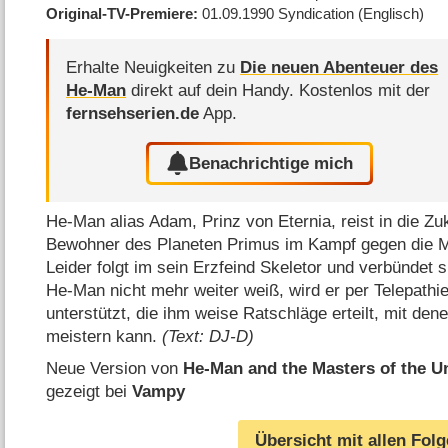
Original-TV-Premiere
01.09.1990
Syndication
(Englisch)
Erhalte Neuigkeiten zu
Die neuen Abenteuer des
He-Man
direkt auf dein Handy.
Kostenlos mit der
fernsehserien.de
App.
Benachrichtige mich
He-Man alias Adam, Prinz von Eternia, reist in die Z
Bewohner des Planeten Primus im Kampf gegen die M
Leider folgt im sein Erzfeind Skeletor und verbündet
He-Man nicht mehr weiter weiß, wird er per Telepathi
unterstützt, die ihm weise Ratschläge erteilt, mit dene
meistern kann.
(Text: DJ-D)
Neue Version von
He-Man and the Masters of the Un
gezeigt bei
Vampy
Übersicht mit allen Fol