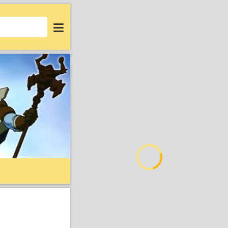
Login