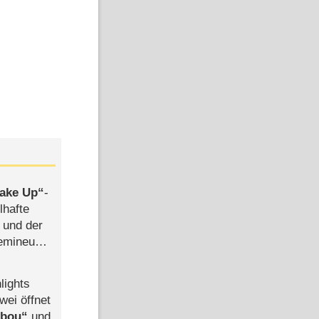
ake Up
-
lhafte
 und der
semineuen
hen
-
lights
wei öffnet
abou
und