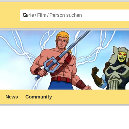
n A–Z
Filme A–Z
News
Community