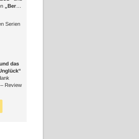
len
Berlin
-Ableger
en Serien
 und das
Unglück
dank
– Review