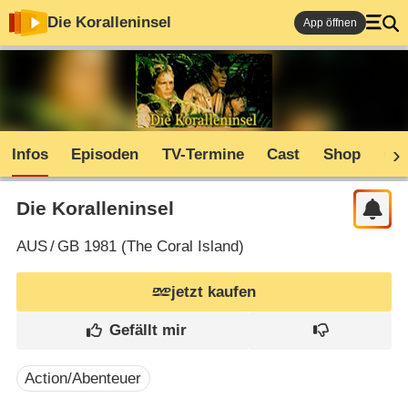
Die Koralleninsel
App öffnen
Infos
Episoden
TV-Termine
Cast
Shop
Co
Die Koralleninsel
AUS
/
GB
1981 (
The Coral Island
)
jetzt kaufen
Action/Abenteuer