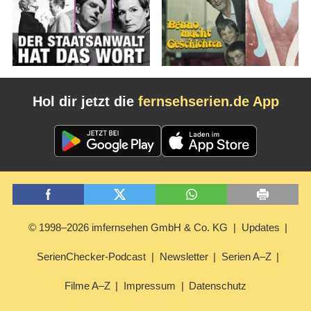
Hol dir jetzt die
fernsehserien.de App
© 1998–2026 imfernsehen GmbH & Co. KG
Updates
SerienChecker-Podcast
Newsletter
Serien A–Z
Filme A–Z
Impressum
Datenschutz