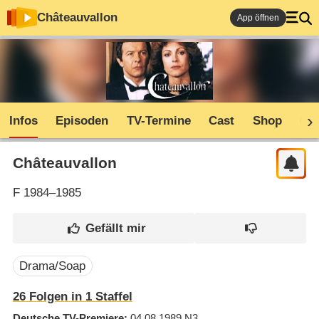
Châteauvallon
App öffnen
Infos
Episoden
TV-Termine
Cast
Shop
Co
Châteauvallon
F
1984–1985
Drama/Soap
26
Folgen in
1
Staffel
Deutsche TV-Premiere
04.08.1989
N3