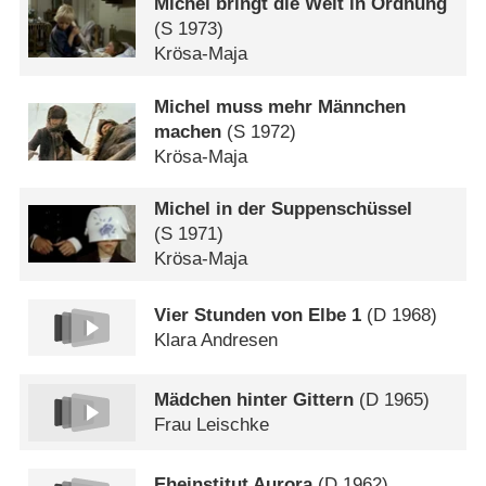
Michel bringt die Welt in Ordnung
(
S
1973)
Krösa-Maja
Michel muss mehr Männchen
machen
(
S
1972)
Krösa-Maja
Michel in der Suppenschüssel
(
S
1971)
Krösa-Maja
Vier Stunden von Elbe 1
(
D
1968)
Klara Andresen
Mädchen hinter Gittern
(
D
1965)
Frau Leischke
Eheinstitut Aurora
(
D
1962)