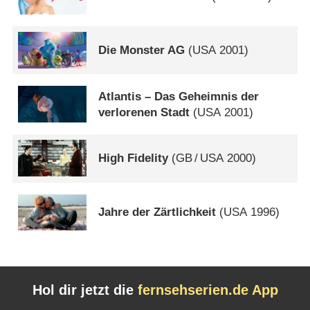
Die Monster AG
(
USA
2001)
Atlantis – Das Geheimnis der
verlorenen Stadt
(
USA
2001)
High Fidelity
(
GB
/
USA
2000)
Jahre der Zärtlichkeit
(
USA
1996)
Hol dir jetzt die
fernsehserien.de App