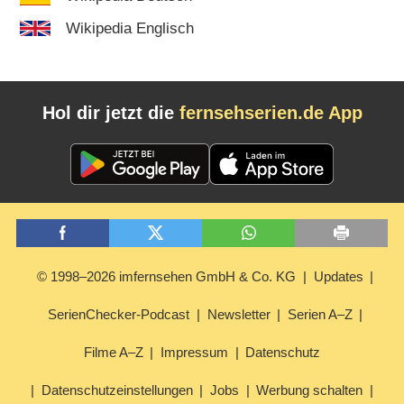
Wikipedia Englisch
Hol dir jetzt die
fernsehserien.de App
© 1998–2026 imfernsehen GmbH & Co. KG
Updates
SerienChecker-Podcast
Newsletter
Serien A–Z
Filme A–Z
Impressum
Datenschutz
Datenschutzeinstellungen
Jobs
Werbung schalten