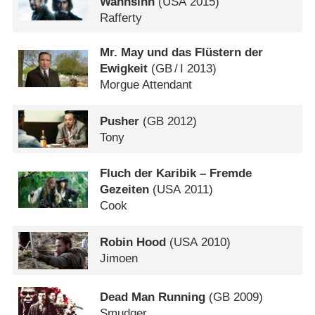
Wahnsinn
(
USA
2015)
Rafferty
Mr. May und das Flüstern der
Ewigkeit
(
GB
/
I
2013)
Morgue Attendant
Pusher
(
GB
2012)
Tony
Fluch der Karibik – Fremde
Gezeiten
(
USA
2011)
Cook
Robin Hood
(
USA
2010)
Jimoen
Dead Man Running
(
GB
2009)
Smudger