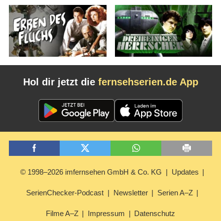
Hol dir jetzt die
fernsehserien.de App
© 1998–2026 imfernsehen GmbH & Co. KG
Updates
SerienChecker-Podcast
Newsletter
Serien A–Z
Filme A–Z
Impressum
Datenschutz