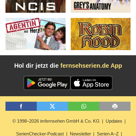
Hol dir jetzt die
fernsehserien.de App
© 1998–2026 imfernsehen GmbH & Co. KG
Updates
SerienChecker-Podcast
Newsletter
Serien A–Z