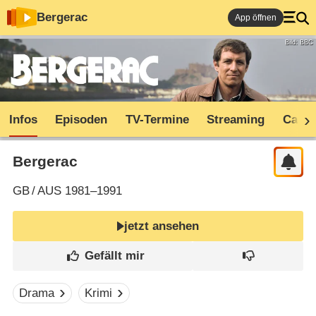
Bergerac
App öffnen
Bild: BBC
Infos
Episoden
TV-Termine
Streaming
Cast
Bergerac
GB
/
AUS
1981–1991
jetzt ansehen
Drama
Krimi