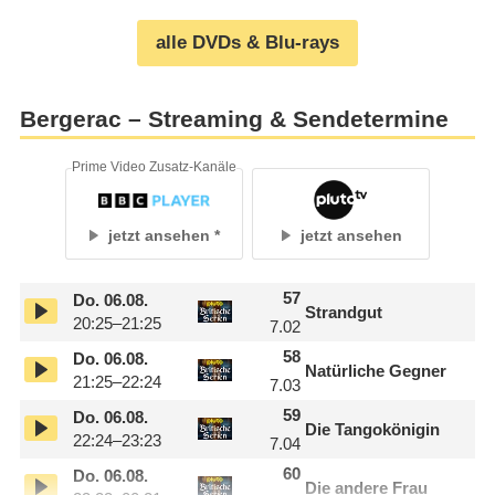
alle DVDs & Blu-rays
Bergerac – Streaming & Sendetermine
Prime Video Zusatz-Kanäle
jetzt ansehen
jetzt ansehen
57
Do.
06.08.
Strandgut
20:25–21:25
7.02
58
Do.
06.08.
Natürliche Gegner
21:25–22:24
7.03
59
Do.
06.08.
Die Tangokönigin
22:24–23:23
7.04
60
Do.
06.08.
Die andere Frau