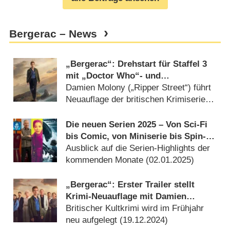
Bergerac – News
„Bergerac“: Drehstart für Staffel 3
mit „Doctor Who“- und
„Grantchester“-Stars als
Damien Molony („Ripper Street“) führt
Neuzugänge
Neuauflage der britischen Krimiserie
an (
04.08.2026
)
Die neuen Serien 2025 – Von Sci-Fi
bis Comic, von Miniserie bis Spin-
Off
Ausblick auf die Serien-Highlights der
kommenden Monate (
02.01.2025
)
„Bergerac“: Erster Trailer stellt
Krimi-Neuauflage mit Damien
Molony vor
Britischer Kultkrimi wird im Frühjahr
neu aufgelegt (
19.12.2024
)