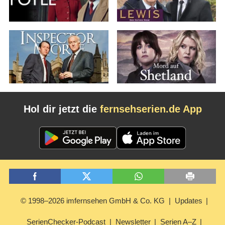
Hol dir jetzt die
fernsehserien.de App
© 1998–2026 imfernsehen GmbH & Co. KG
Updates
SerienChecker-Podcast
Newsletter
Serien A–Z