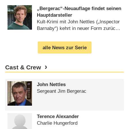
„Bergerac“-Neuauflage findet seinen
Hauptdarsteller
Kult-Krimi mit John Nettles („Inspector
Barnaby“) kehrt in neuer Form zurück
(
08.07.2024
)
alle News zur Serie
Cast & Crew
John Nettles
Sergeant Jim Bergerac
Terence Alexander
Charlie Hungerford