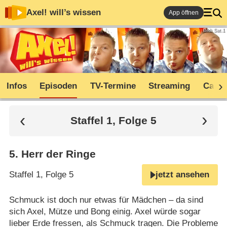
Axel! will’s wissen
App öffnen
Bild: Sat.1
Infos
Episoden
TV-Termine
Streaming
Cast
Staffel 1, Folge 5
5
.
Herr der Ringe
Staffel 1, Folge 5
jetzt ansehen
Schmuck ist doch nur etwas für Mädchen – da sind
sich Axel, Mütze und Bong einig. Axel würde sogar
lieber Erde fressen, als Schmuck tragen. Die Probleme