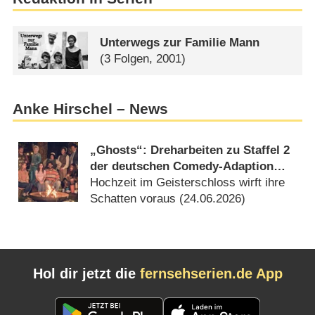
Unterwegs zur Familie Mann
(3 Folgen, 2001)
Anke Hirschel – News
„Ghosts“: Dreharbeiten zu Staffel 2
der deutschen Comedy-Adaption
angelaufen
Hochzeit im Geisterschloss wirft ihre
Schatten voraus (
24.06.2026
)
Hol dir jetzt die
fernsehserien.de App