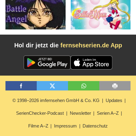
Hol dir jetzt die
fernsehserien.de App
© 1998–2026 imfernsehen GmbH & Co. KG
Updates
SerienChecker-Podcast
Newsletter
Serien A–Z
Filme A–Z
Impressum
Datenschutz