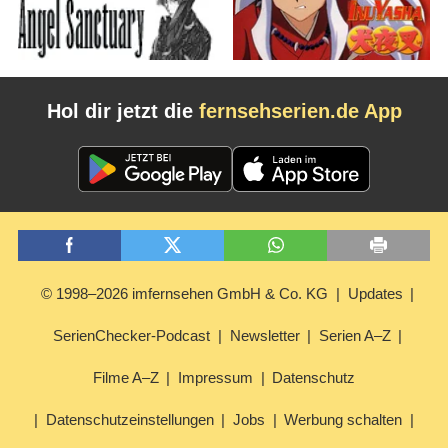
Hol dir jetzt die
fernsehserien.de App
© 1998–2026 imfernsehen GmbH & Co. KG
Updates
SerienChecker-Podcast
Newsletter
Serien A–Z
Filme A–Z
Impressum
Datenschutz
Datenschutzeinstellungen
Jobs
Werbung schalten