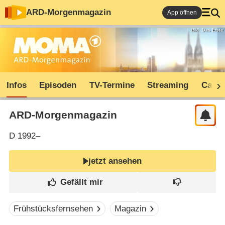
ARD-Morgenmagazin
App öffnen
Bild: Das Erste
Infos
Episoden
TV-Termine
Streaming
Cast
ARD-Morgenmagazin
D
1992–
jetzt ansehen
Frühstücksfernsehen
Magazin