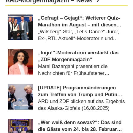
ARD-Morgenmagazin – News
„Gefragt – Gejagt“: Weiterer Quiz-
Marathon im August – mit diesen
Gästen
„Wilsberg“-Star, „Let’s Dance“-Juror,
Ex-„RTL Aktuell“-Moderatorin und
mehr (
08.07.2026
)
„logo!“-Moderatorin verstärkt das
„ZDF-Morgenmagazin“
Maral Bazargani präsentiert die
Nachrichten für Frühaufsteher
(
30.06.2026
)
[UPDATE] Programmänderungen
zum Treffen von Trump und Putin
auf vielen Sendern
ARD und ZDF blicken auf das Ergebnis
des Alaska-Gipfels (
16.08.2025
)
„Wer weiß denn sowas?“: Das sind
die Gäste vom 24. bis 28. Februar