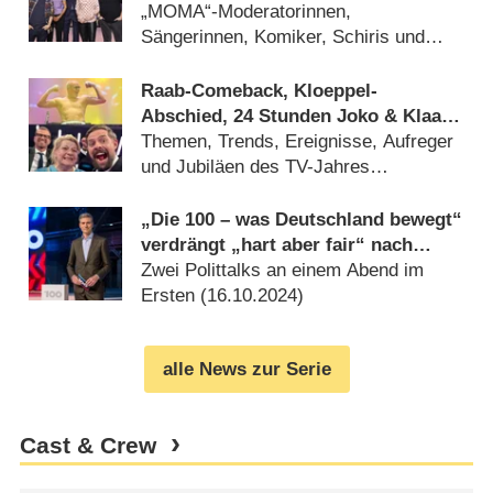
2025
„MOMA“-Moderatorinnen,
Sängerinnen, Komiker, Schiris und
Schauspieler (
22.02.2025
)
Raab-Comeback, Kloeppel-
Abschied, 24 Stunden Joko & Klaas
und viel Sport: Das deutsche
Themen, Trends, Ereignisse, Aufreger
Fernsehjahr 2024 im Rückblick
und Jubiläen des TV-Jahres
(
25.12.2024
)
„Die 100 – was Deutschland bewegt“
verdrängt „hart aber fair“ nach
hinten
Zwei Polittalks an einem Abend im
Ersten (
16.10.2024
)
alle News zur Serie
Cast & Crew