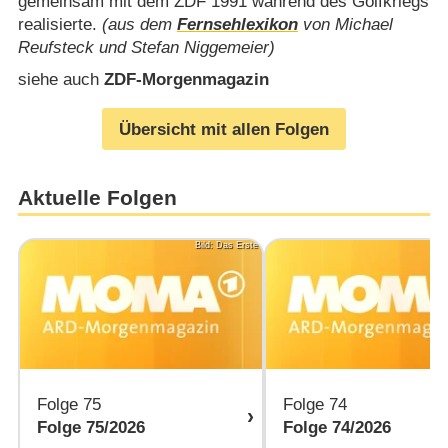
gemeinsam mit dem ZDF 1991 während des Golfkriegs
realisierte.
(aus dem
Fernsehlexikon
von Michael
Reufsteck und Stefan Niggemeier)
siehe auch
ZDF-Morgenmagazin
Übersicht mit allen Folgen
Aktuelle Folgen
Bild: Das Erste
B
Folge 75
Folge 74
Folge 75/​2026
Folge 74/​2026