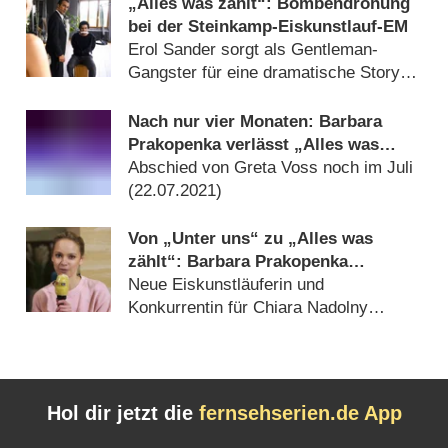
„Alles was zählt“: Bombendrohung
bei der Steinkamp-Eiskunstlauf-EM
Erol Sander sorgt als Gentleman-
Gangster für eine dramatische Story
(
18.08.2022
)
Nach nur vier Monaten: Barbara
Prakopenka verlässt „Alles was
zählt“
Abschied von Greta Voss noch im Juli
(
22.07.2021
)
Von „Unter uns“ zu „Alles was
zählt“: Barbara Prakopenka
verstärkt RTL-Daily-Soap
Neue Eiskunstläuferin und
Konkurrentin für Chiara Nadolny
(
16.02.2021
)
Hol dir jetzt die
fernsehserien.de App