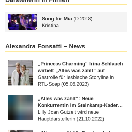
Darstellerin in Filmen
Song für Mia
(
D
2018)
Kristina
Alexandra Fonsatti – News
„Princess Charming“ Irina Schlauch
wirbelt „Alles was zählt“ auf
Gastrolle für lesbische Storyline in
RTL-Soap (
05.06.2023
)
„Alles was zählt“: Neue
Konkurrentin im Steinkamp-Kader
verstärkt RTL-Serie
Lilly Joan Gutzeit wird neue
Hauptdarstellerin (
21.10.2022
)