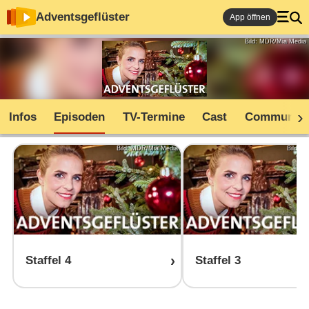
Adventsgeflüster
App öffnen
Bild: MDR/Mia Media
Infos
Episoden
TV-Termine
Cast
Community
Bild: MDR/Mia Media
Bild: 
Staffel 4
Staffel 3