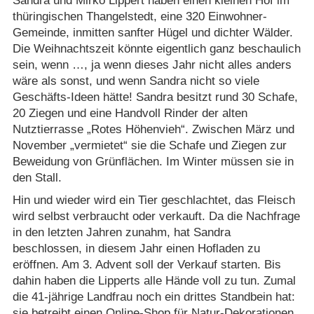
Sandra und Mirko Lippert haben einen kleinen Hof im
thüringischen Thangelstedt, eine 320 Einwohner-
Gemeinde, inmitten sanfter Hügel und dichter Wälder.
Die Weihnachtszeit könnte eigentlich ganz beschaulich
sein, wenn …, ja wenn dieses Jahr nicht alles anders
wäre als sonst, und wenn Sandra nicht so viele
Geschäfts-Ideen hätte! Sandra besitzt rund 30 Schafe,
20 Ziegen und eine Handvoll Rinder der alten
Nutztierrasse „Rotes Höhenvieh“. Zwischen März und
November „vermietet“ sie die Schafe und Ziegen zur
Beweidung von Grünflächen. Im Winter müssen sie in
den Stall.
Hin und wieder wird ein Tier geschlachtet, das Fleisch
wird selbst verbraucht oder verkauft. Da die Nachfrage
in den letzten Jahren zunahm, hat Sandra
beschlossen, in diesem Jahr einen Hofladen zu
eröffnen. Am 3. Advent soll der Verkauf starten. Bis
dahin haben die Lipperts alle Hände voll zu tun. Zumal
die 41-jährige Landfrau noch ein drittes Standbein hat:
sie betreibt einen Online-Shop für Natur-Dekorationen.