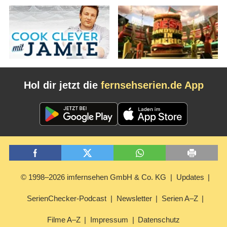
Hol dir jetzt die
fernsehserien.de App
© 1998–2026 imfernsehen GmbH & Co. KG
Updates
SerienChecker-Podcast
Newsletter
Serien A–Z
Filme A–Z
Impressum
Datenschutz