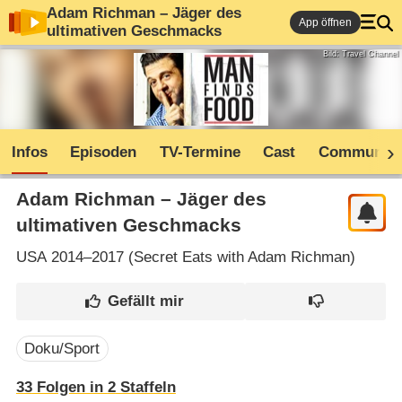
Adam Richman – Jäger des
App öffnen
ultimativen Geschmacks
Bild: Travel Channel
Infos
Episoden
TV-Termine
Cast
Community
Adam Richman – Jäger des
ultimativen Geschmacks
USA
2014–2017 (
Secret Eats with Adam Richman
)
Doku/Sport
33
Folgen in
2
Staffeln