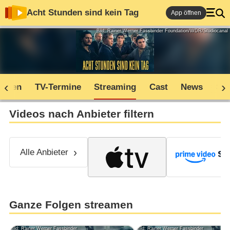
Acht Stunden sind kein Tag
App öffnen
Bild: Rainer Werner Fassbinder Foundation/WDR/Studiocanal
soden
TV-Termine
Streaming
Cast
News
Sh
Videos nach Anbieter filtern
Alle Anbieter
Ganze Folgen streamen
Bild: Rainer Werner Fassbinder
Bild: Rainer Werner Fassbinder