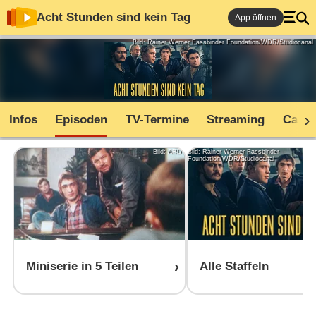
Acht Stunden sind kein Tag
App öffnen
Bild: Rainer Werner Fassbinder Foundation/WDR/Studiocanal
Infos
Episoden
TV-Termine
Streaming
Cast
Bild: ARD
Bild: Rainer Werner Fassbinder
Foundation/WDR/Studiocanal
Miniserie in 5 Teilen
Alle Staffeln