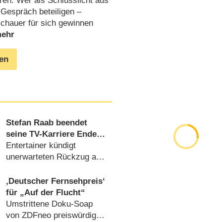
ren. Wer als Schlusslicht aus
 Gespräch beteiligen –
schauer für sich gewinnen
gen
Stefan Raab beendet
seine TV-Karriere Ende
2015
Entertainer kündigt
unerwarteten Rückzug an
(
17.06.2015
)
‚Deutscher Fernsehpreis‘
für „Auf der Flucht“
Umstrittene Doku-Soap
von ZDFneo preiswürdig