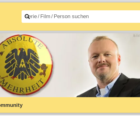
n A–Z
Filme A–Z
ommunity