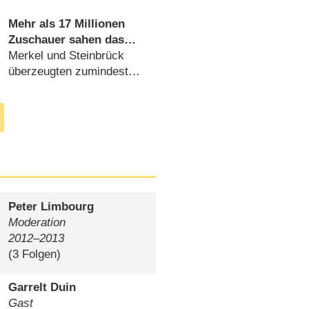
(
03.10.2013
)
Mehr als 17 Millionen
Zuschauer sahen das
„TV-Duell“
Merkel und Steinbrück
überzeugten zumindest
aus Quotensicht
(
02.09.2013
)
Peter Limbourg
Moderation
2012⁠–⁠2013
(3 Folgen)
Garrelt Duin
Gast