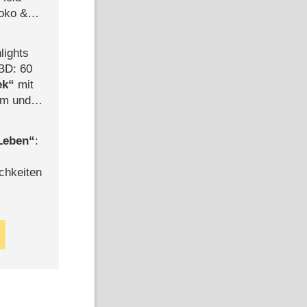
Joko &
Urlaub
lights
BD: 60
ek
mit
mm und
der
 Leben
:
chkeiten