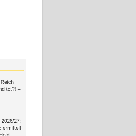
 Reich
d tot?! –
2026/​27:
ermittelt
 Hold