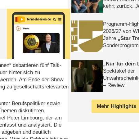
kehrt zurück, 
Klaas machen 
Programm-High
2026/​27 von W
Jahre
Star Tr
Sonderprogra
Die Helgolän
Nur für dein
nen“ debattieren fünf Talk-
Spektakel der
uer hinter sich zu
Unwahrscheinli
u werden. Am Ende der Show
– Review
ng zu gesellschaftsrelevanten
nter Berufspolitiker sowie
Mehr Highlights
Themen diskutieren.
hef Peter Limbourg, der am
fasst und analysiert. Die
 abgeben und deutlich