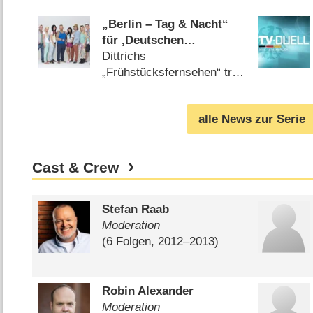
Brother“ und „Der
Hundeprofi“ (
09.08.2014
)
„Berlin – Tag & Nacht“
für ‚Deutschen
Fernsehpreis‘ nominiert
Dittrichs
„Frühstücksfernsehen“ tritt
gegen die „heute-show“ an
(
18.09.2013
)
alle News zur Serie
Cast & Crew
Stefan Raab
Moderation
(6 Folgen, 2012⁠–⁠2013)
Robin Alexander
Moderation