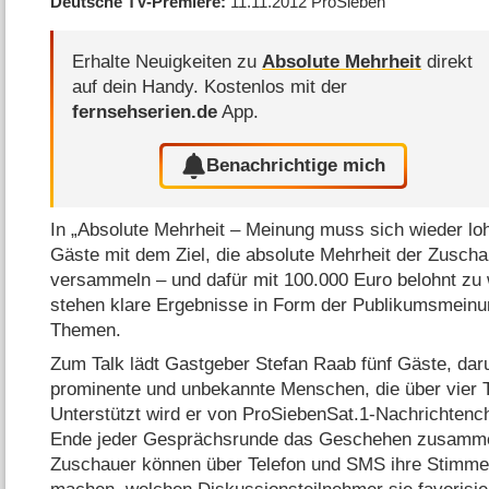
Deutsche TV-Premiere
11.11.2012
ProSieben
Erhalte Neuigkeiten zu
Absolute Mehrheit
direkt
auf dein Handy.
Kostenlos mit der
fernsehserien.de
App.
Benachrichtige mich
In „Absolute Mehrheit – Meinung muss sich wieder loh
Gäste mit dem Ziel, die absolute Mehrheit der Zuscha
versammeln – und dafür mit 100.000 Euro belohnt z
stehen klare Ergebnisse in Form der Publikumsmeinu
Themen.
Zum Talk lädt Gastgeber Stefan Raab fünf Gäste, daru
prominente und unbekannte Menschen, die über vier 
Unterstützt wird er von ProSiebenSat.1-Nachrichtenc
Ende jeder Gesprächsrunde das Geschehen zusammen
Zuschauer können über Telefon und SMS ihre Stimme