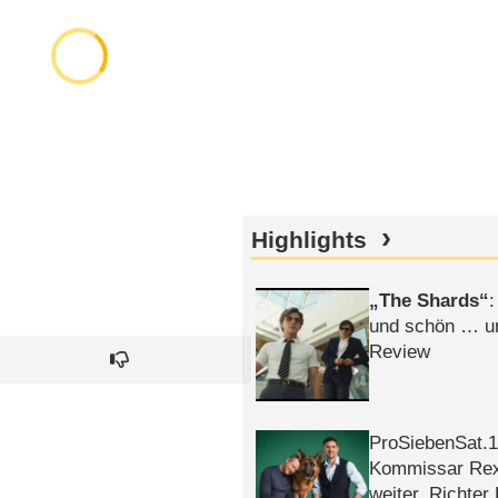
Highlights
The Shards
:
und schön … un
Review
ProSiebenSat.1 
Kommissar Rex 
weiter, Richter