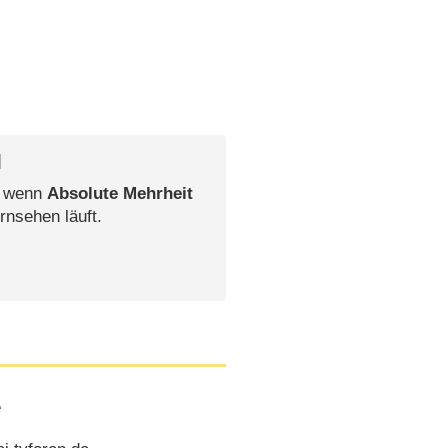
l
, wenn
Absolute Mehrheit
rnsehen läuft.
e