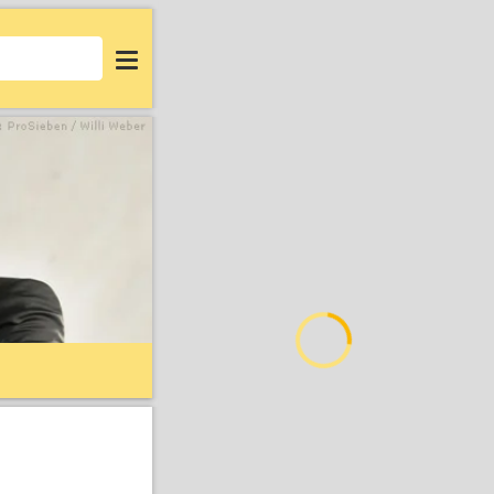
Login