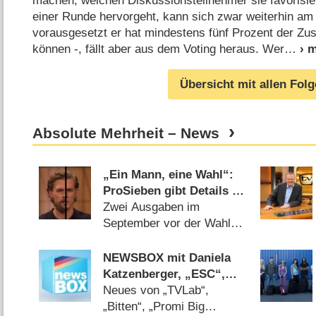
machen, welchen Diskussionsteilnehmer sie favorisie
einer Runde hervorgeht, kann sich zwar weiterhin am
vorausgesetzt er hat mindestens fünf Prozent der Zu
können -, fällt aber aus dem Voting heraus. Wer
Übersicht mit allen Fol
Absolute Mehrheit – News
„Ein Mann, eine Wahl“:
ProSieben gibt Details zu
Polittalk von Klaas
Zwei Ausgaben im
Heufer-Umlauf bekannt
September vor der Wahl
(
14.07.2017
)
NEWSBOX mit Daniela
Katzenberger, „ESC“,
„Ausgerechnet Alaska“
Neues von „TVLab“,
und Co.
„Bitten“, „Promi Big