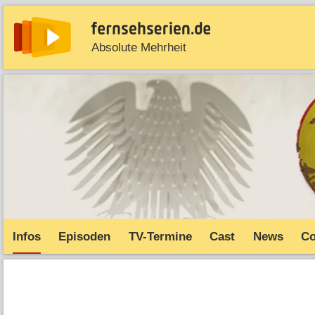
Absolute Mehrheit
News
Entdecken
Streaming
TV-Starts
Serie
Infos
Episoden
TV-Termine
Cast
News
C