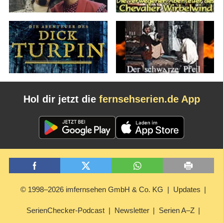
Hol dir jetzt die
fernsehserien.de App
© 1998–2026 imfernsehen GmbH & Co. KG
Updates
SerienChecker-Podcast
Newsletter
Serien A–Z