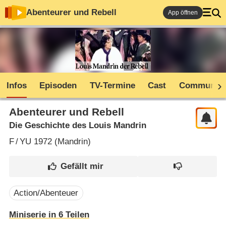
Abenteurer und Rebell
App öffnen
Infos
Episoden
TV-Termine
Cast
Community
Abenteurer und Rebell
Die Geschichte des Louis Mandrin
F
/
YU
1972 (
Mandrin
)
Action/Abenteuer
Miniserie in 6 Teilen