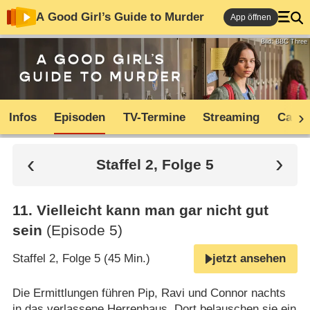
A Good Girl’s Guide to Murder
App öffnen
Bild: BBC Three
Infos
Episoden
TV-Termine
Streaming
Cast
Staffel 2, Folge 5
11
.
Vielleicht kann man gar nicht gut
sein
(Episode 5)
Staffel 2, Folge 5 (45 Min.)
jetzt ansehen
Die Ermittlungen führen Pip, Ravi und Connor nachts
in das verlassene Herrenhaus. Dort belauschen sie ein