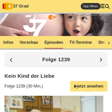
37 Grad
App öffnen
Bild: ZDF und Shutterstock / [M] Vielfein
Infos
Vorschau
Episoden
TV-Termine
Stream
Folge 1239
Kein Kind der Liebe
Folge 1239 (30 Min.)
jetzt ansehen