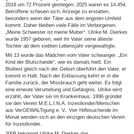
2018 um 72 Prozent gestiegen. 2025 waren es 14.454.
Betroffene scheuen sich, Anzeige zu erstatten,
besonders wenn der Täter aus dem engsten Umfeld
kommt. Daher bleiben viele Fälle im Verborgenen.
„Meine Schwester ist meine Mutter“. Ulrike M. Dierkes
wurde 1957 geboren, weil ihr Vater seine älteste
Tochter ab dem siebten Lebensjahr vergewaltigte.
Mit 13 wurde das Mädchen vom Vater schwanger. „Ein
Kind der Blutschande“, wie es damals hieß. Ein
Bluttest gleich nach der Geburt überführt den Vater, er
kommt in Haft. Nach der Entlassung kehrt er in die
Familie zurück, der Missbrauch geht weiter. Es folgt
eine erneute Verurteilung und Gefängnis. Ulrike wird
erzählt, der Vater sei im Krankenhaus. 1996 gründet
sie den Verein M.E.L.I.N.A. Inzestkinder/​Menschen
aus VerGEWALTigung e. V.. Vier Hilfesuchende im
Monat wenden sich an den einzigen deutschen Verein
für Inzestkinder.
2008 bekommt Ulrike M. Dierkes das