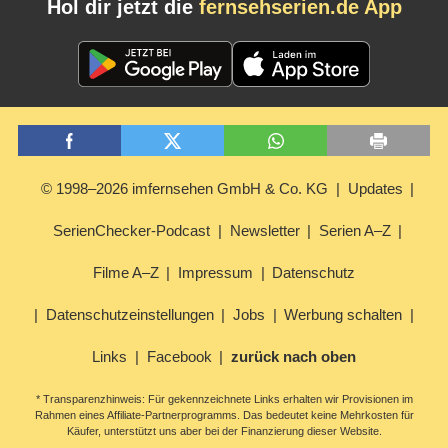
Hol dir jetzt die
fernsehserien.de App
© 1998–2026 imfernsehen GmbH & Co. KG
Updates
SerienChecker-Podcast
Newsletter
Serien A–Z
Filme A–Z
Impressum
Datenschutz
Datenschutzeinstellungen
Jobs
Werbung schalten
Links
Facebook
zurück nach oben
* Transparenzhinweis: Für gekennzeichnete Links erhalten wir Provisionen im
Rahmen eines Affiliate-Partnerprogramms. Das bedeutet keine Mehrkosten für
Käufer, unterstützt uns aber bei der Finanzierung dieser Website.