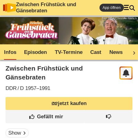
Zwischen Frühstück und
App öffnen
Gänsebraten
Bild: DRA/Christine Nerlich
Infos
Episoden
TV-Termine
Cast
News
Sh
Zwischen Frühstück und
Gänsebraten
DDR
/
D
1957–1991
jetzt kaufen
Show