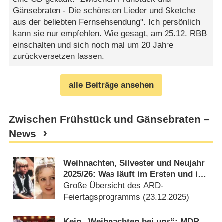
Gänsebraten - Die schönsten Lieder und Sketche
aus der beliebten Fernsehsendung". Ich persönlich
kann sie nur empfehlen. Wie gesagt, am 25.12. RBB
einschalten und sich noch mal um 20 Jahre
zurückversetzen lassen.
alle Beiträge ansehen
Zwischen Frühstück und Gänsebraten –
News
Weihnachten, Silvester und Neujahr
2025/​26: Was läuft im Ersten und in
den ARD-Dritten?
Große Übersicht des ARD-
Feiertagsprogramms (
23.12.2025
)
Kein „Weihnachten bei uns“: MDR