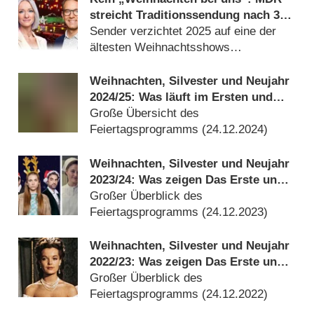
streicht Traditionssendung nach 32
Jahren
Sender verzichtet 2025 auf eine der
ältesten Weihnachtsshows
(
11.11.2025
)
Weihnachten, Silvester und Neujahr
2024/​25: Was läuft im Ersten und
den ARD-Dritten?
Große Übersicht des
Feiertagsprogramms (
24.12.2024
)
Weihnachten, Silvester und Neujahr
2023/​24: Was zeigen Das Erste und
die ARD-Dritten?
Großer Überblick des
Feiertagsprogramms (
24.12.2023
)
Weihnachten, Silvester und Neujahr
2022/​23: Was zeigen Das Erste und
die ARD-Dritten?
Großer Überblick des
Feiertagsprogramms (
24.12.2022
)