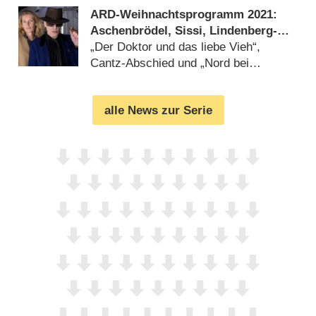
ARD-Weihnachtsprogramm 2021:
Aschenbrödel, Sissi, Lindenberg-
„Tatort“ und KaDeWe
„Der Doktor und das liebe Vieh“,
Cantz-Abschied und „Nord bei
Nordwest“-Special (
24.12.2021
)
alle News zur Serie