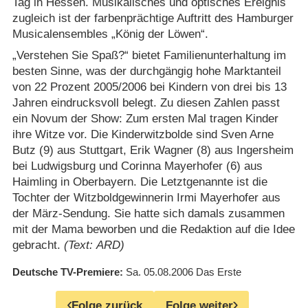
Tag in Hessen. Musikalisches und optisches Ereignis
zugleich ist der farbenprächtige Auftritt des Hamburger
Musicalensembles „König der Löwen“.
„Verstehen Sie Spaß?“ bietet Familienunterhaltung im
besten Sinne, was der durchgängig hohe Marktanteil
von 22 Prozent 2005/​2006 bei Kindern von drei bis 13
Jahren eindrucksvoll belegt. Zu diesen Zahlen passt
ein Novum der Show: Zum ersten Mal tragen Kinder
ihre Witze vor. Die Kinderwitzbolde sind Sven Arne
Butz (9) aus Stuttgart, Erik Wagner (8) aus Ingersheim
bei Ludwigsburg und Corinna Mayerhofer (6) aus
Haimling in Oberbayern. Die Letztgenannte ist die
Tochter der Witzboldgewinnerin Irmi Mayerhofer aus
der März-Sendung. Sie hatte sich damals zusammen
mit der Mama beworben und die Redaktion auf die Idee
gebracht.
(Text: ARD)
Deutsche TV-Premiere
Sa. 05.08.2006
Das Erste
Folge zurück
Folge weiter