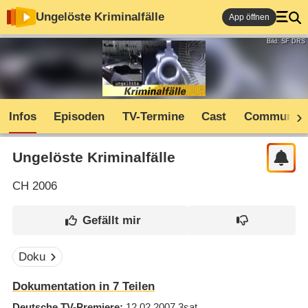
Ungelöste Kriminalfälle
App öffnen
Bild: SF DRS
Infos
Episoden
TV-Termine
Cast
Community
Ungelöste Kriminalfälle
CH
2006
Doku
Dokumentation in 7 Teilen
Deutsche TV-Premiere
12.02.2007
3sat