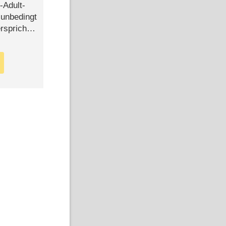
-Adult-
t unbedingt
rspricht –