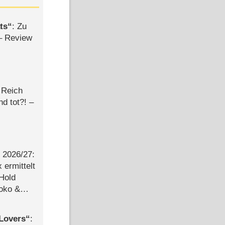
ts
: Zu
– Review
 Reich
d tot?! –
2026/​27:
ermittelt
 Hold
Joko &
Urlaub
Lovers
: