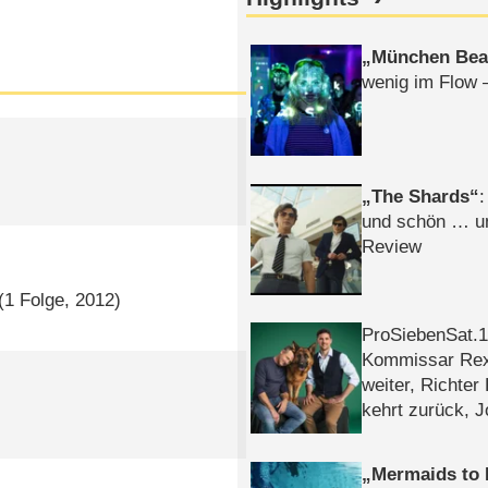
München Bea
wenig im Flow 
)
The Shards
:
und schön … un
Review
(1 Folge, 2012)
ProSiebenSat.1 
Kommissar Rex 
weiter, Richter
kehrt zurück, 
Klaas machen 
Mermaids to 