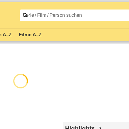
n A–Z
Filme A–Z
Highlights