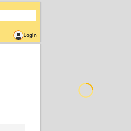
Login