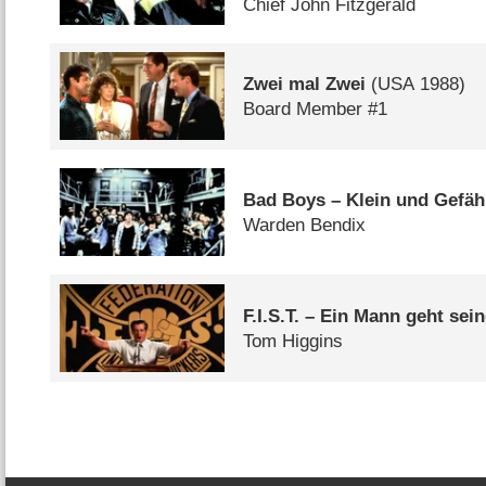
Chief John Fitzgerald
Zwei mal Zwei
(
USA
1988)
Board Member #1
Bad Boys – Klein und Gefäh
Warden Bendix
F.I.S.T. – Ein Mann geht se
Tom Higgins