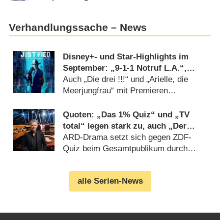
Verhandlungssache – News
Disney+- und Star-Highlights im
September: „9-1-1 Notruf L.A.“,
„Justified: City Primeval“
Auch „Die drei !!!“ und „Arielle, die
Meerjungfrau“ mit Premieren
(
18.08.2023
)
Quoten: „Das 1% Quiz“ und „TV
total“ legen stark zu, auch „Der
Bachelor“ steigert sich
ARD-Drama setzt sich gegen ZDF-
Quiz beim Gesamtpublikum durch
(
30.03.2023
)
alle Serien-News