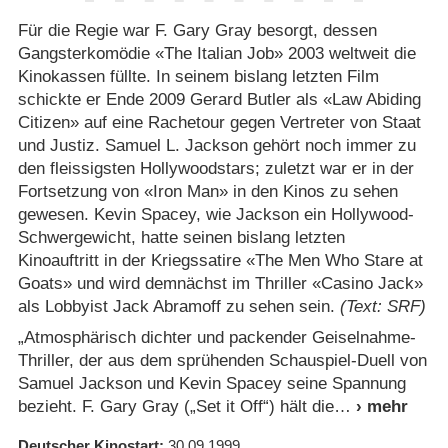
Für die Regie war F. Gary Gray besorgt, dessen
Gangsterkomödie «The Italian Job» 2003 weltweit die
Kinokassen füllte. In seinem bislang letzten Film
schickte er Ende 2009 Gerard Butler als «Law Abiding
Citizen» auf eine Rachetour gegen Vertreter von Staat
und Justiz. Samuel L. Jackson gehört noch immer zu
den fleissigsten Hollywoodstars; zuletzt war er in der
Fortsetzung von «Iron Man» in den Kinos zu sehen
gewesen. Kevin Spacey, wie Jackson ein Hollywood-
Schwergewicht, hatte seinen bislang letzten
Kinoauftritt in der Kriegssatire «The Men Who Stare at
Goats» und wird demnächst im Thriller «Casino Jack»
als Lobbyist Jack Abramoff zu sehen sein.
(Text: SRF)
„Atmosphärisch dichter und packender Geiselnahme-
Thriller, der aus dem sprühenden Schauspiel-Duell von
Samuel Jackson und Kevin Spacey seine Spannung
bezieht. F. Gary Gray („Set it Off“) hält die
Deutscher Kinostart
30.09.1999