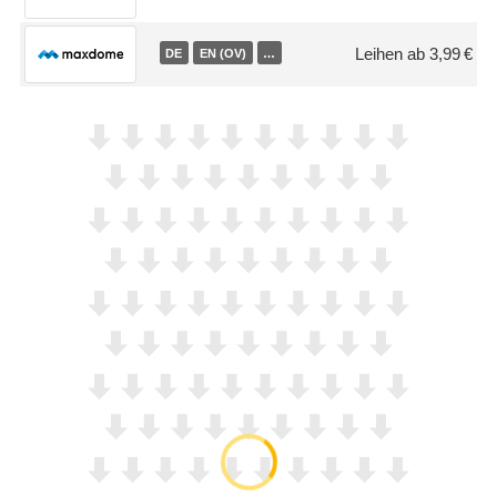
Leihen ab 3,99 €
DE
EN (OV)
…