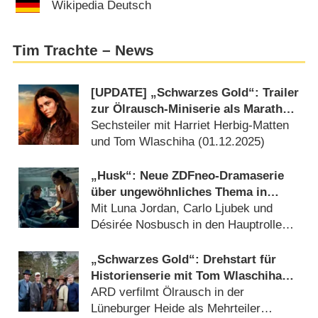
Wikipedia Deutsch
Tim Trachte – News
[UPDATE] „Schwarzes Gold“: Trailer
zur Ölrausch-Miniserie als Marathon
nach Weihnachten
Sechsteiler mit Harriet Herbig-Matten
und Tom Wlaschiha (
01.12.2025
)
„Husk“: Neue ZDFneo-Dramaserie
über ungewöhnliches Thema in
Arbeit
Mit Luna Jordan, Carlo Ljubek und
Désirée Nosbusch in den Hauptrollen
(
24.11.2025
)
„Schwarzes Gold“: Drehstart für
Historienserie mit Tom Wlaschiha
(„Game of Thrones“) und „Maxton
ARD verfilmt Ölrausch in der
Hall“-Star Harriet Herbig-Matten
Lüneburger Heide als Mehrteiler