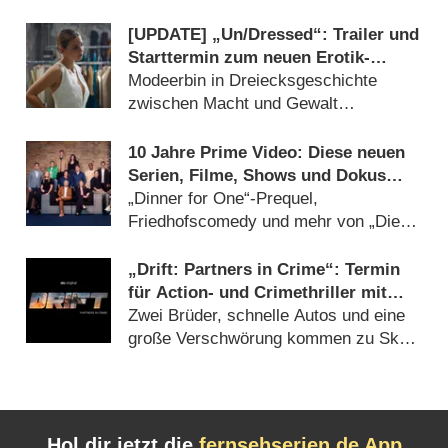
(
04.03.2025
)
[UPDATE] „Un/​Dressed“: Trailer und
Starttermin zum neuen Erotik-
Thriller mit Lena Meckel
Modeerbin in Dreiecksgeschichte
zwischen Macht und Gewalt
(
10.09.2024
)
10 Jahre Prime Video: Diese neuen
Serien, Filme, Shows und Dokus
starten 2024/​25
„Dinner for One“-Prequel,
Friedhofscomedy und mehr von „Die
Discounter“ und „LOL“ (
27.02.2024
)
„Drift: Partners in Crime“: Termin
für Action- und Crimethriller mit
Ken Duken
Zwei Brüder, schnelle Autos und eine
große Verschwörung kommen zu Sky
(
12.01.2023
)
Hol dir jetzt die
fernsehserien.de App