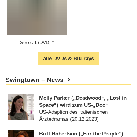
Series 1 (DVD)
alle DVDs & Blu-rays
Swingtown – News
Molly Parker („Deadwood“, „Lost in
Space“) wird zum US-„Doc“
US-Adaption des italienischen
Ärztedramas (
20.12.2023
)
Britt Robertson („For the People“)