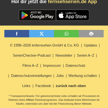
Hol dir jetzt die
fernsehserien.de App
© 1998–2026 imfernsehen GmbH & Co. KG
Updates
SerienChecker-Podcast
Newsletter
Serien A–Z
Filme A–Z
Impressum
Datenschutz
Datenschutzeinstellungen
Jobs
Werbung schalten
Links
Facebook
zurück nach oben
* Transparenzhinweis: Für gekennzeichnete Links erhalten wir Provisionen im
Rahmen eines Affiliate-Partnerprogramms. Das bedeutet keine Mehrkosten für
Käufer, unterstützt uns aber bei der Finanzierung dieser Website.