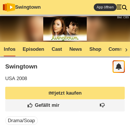
Swingtown
App öffnen
Bild: CBS
Infos
Episoden
Cast
News
Shop
Communi
Swingtown
USA
2008
jetzt kaufen
Drama/Soap