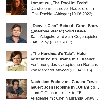
kommt zu „The Rookie: Feds“
Darstellerin mit neuer Hauptrolle im
„The Rookie“-Ableger (
19.06.2022
)
„Denver-Clan“-Reboot: Grant Show
(„Melrose Place“) wird Blake
Carrington
Sam Adegoke wird zum Gegenspieler
Jeff Colby (
03.03.2017
)
„The Handmaid’s Tale“: Hulu
bestellt neues Drama mit Elisabeth
Moss
Verfilmung des dystopischen Romans
von Margaret Atwood (
30.04.2016
)
Nach dem Ende von „Cougar Town“
heuert Josh Hopkins in „Quantico“
an
Liam O’Connor streitet in FBI-
Akademie mit Chefin Miranda Shaw
(Aunjanue Ellis) (
19.07.2015
)