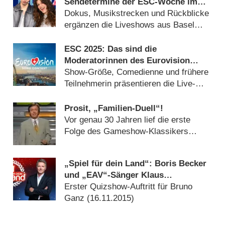
Sendetermine der ESC-Woche im
Überblick
Dokus, Musikstrecken und Rückblicke
ergänzen die Liveshows aus Basel
(
10.05.2025
)
ESC 2025: Das sind die
Moderatorinnen des Eurovision
Song Contest in Basel
Show-Größe, Comedienne und frühere
Teilnehmerin präsentieren die Live-
Shows (
20.01.2025
)
Prosit, „Familien-Duell“!
Vor genau 30 Jahren lief die erste
Folge des Gameshow-Klassikers
(
26.01.2022
)
„Spiel für dein Land“: Boris Becker
und „EAV“-Sänger Klaus
Eberhartinger in zweiter Ausgabe
Erster Quizshow-Auftritt für Bruno
Ganz (
16.11.2015
)