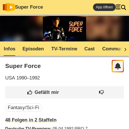
Super Force
App öffnen
Infos
Episoden
TV-Termine
Cast
Community
Super Force
USA
1990–1992
Fantasy/Sci-Fi
48
Folgen in
2
Staffeln
Deutsche TV-Premiere
05.04.1992
PRO 7