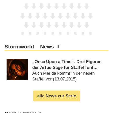
Stormworld – News
„Once Upon a Time“: Drei Figuren
der Artus-Sage für Staffel fünf
besetzt
Auch Merida kommt in der neuen
Staffel vor (
13.07.2015
)
alle News zur Serie