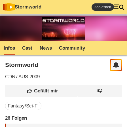
Stormworld
App öffnen
Infos
Cast
News
Community
Stormworld
CDN
/
AUS
2009
Fantasy/Sci-Fi
26
Folgen