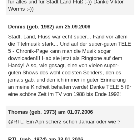
für alles und für Stadt Land Fluß :-)) Danke Viktor
Worms :-))
Dennis
(geb. 1982) am
25.09.2006
Stadt, Land, Fluss war echt super... Fand vor allem
die Titelmusik stark... Und auf der super-guten TELE
5 - Chronik-Page kann man die Musik sogar
downloaden!!! Hab sie jetzt als Ringtone auf dem
Handy! Also, wie gesagt, eine von vielen super-
guten Shows des wohl coolsten Senders, den es
jemals gab, und den ich immer in guter Erinnerung
an meine Kindheit behalten werde! Danke TELE 5 für
eine schöne Zeit im TV von 1988 bis Ende 1992!
Thomas
(geb. 1973) am
01.07.2006
@RTL: Ein Aprilscherz schon Januar oder wie ?
RTL
(geb. 1974) am
23.01.2006