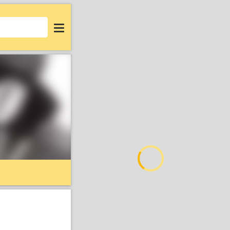
Login