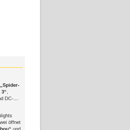
,
Spider-
 3
,
d DC-
ce
lights
wei öffnet
abou
und