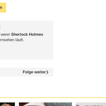
en
l
, wenn
Sherlock Holmes
rnsehen läuft.
Folge weiter