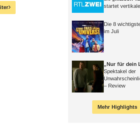
startet vertika
iter
– Tag & Nacht
Die 8 wichtigst
im Juli
Nur für dein
Spektakel der
Unwahrscheinli
– Review
Mehr Highlights