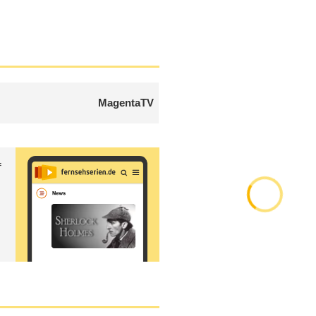
MagentaTV
f