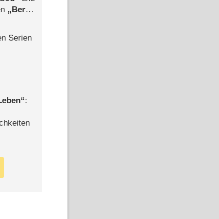
len
Berlin
-Ableger
en Serien
 Leben
:
chkeiten