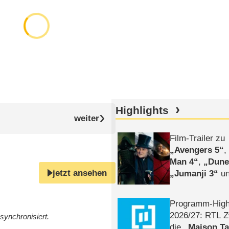
Highlights
Film-Trailer zu
Avengers 5
Man 4
,
Dune
jetzt ansehen
Jumanji 3
un
Horror
Clayfa
Programm-High
2026/​27: RTL Z
synchronisiert.
die
Maison T