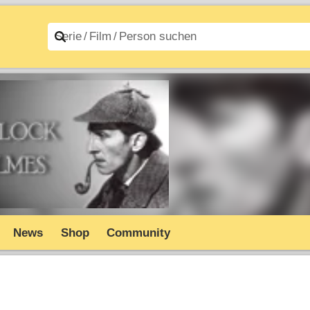
n A–Z
Filme A–Z
News
Shop
Community