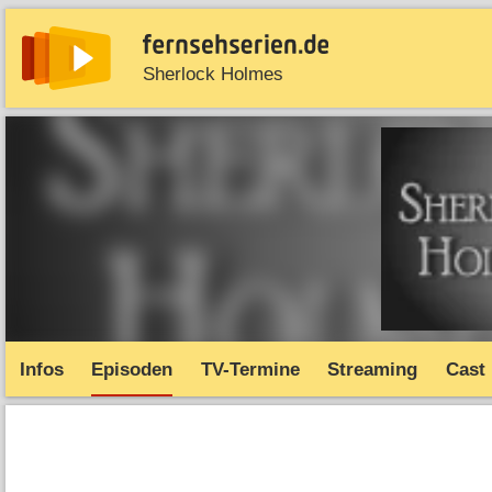
Sherlock Holmes
News
Entdecken
Streaming
TV-Starts
Serie
Infos
Episoden
TV-Termine
Streaming
Cast