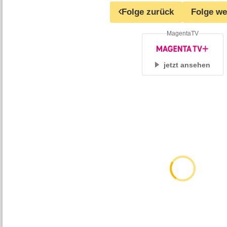
Folge zurück
Folge we
MagentaTV
jetzt ansehen