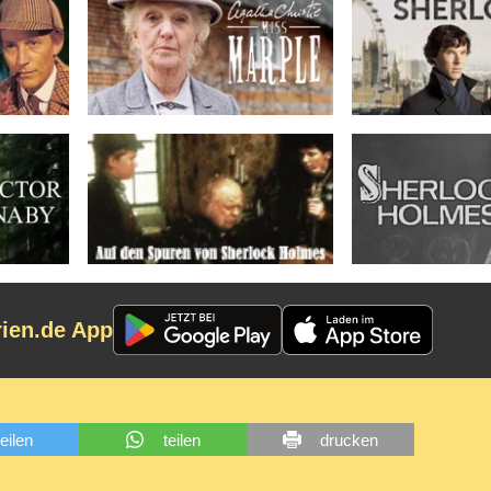
rien.de App
teilen
teilen
drucken