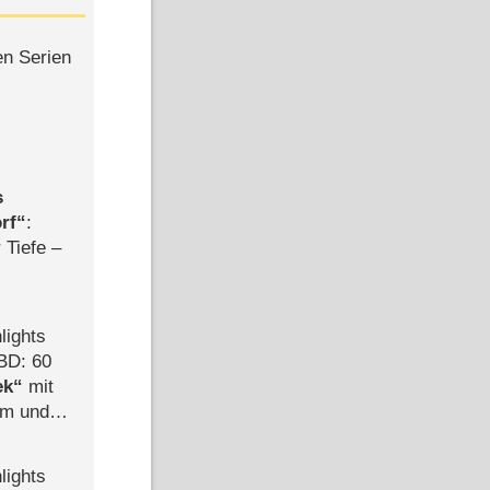
en Serien
s
rf
:
 Tiefe –
lights
BD: 60
ek
mit
mm und
der
lights