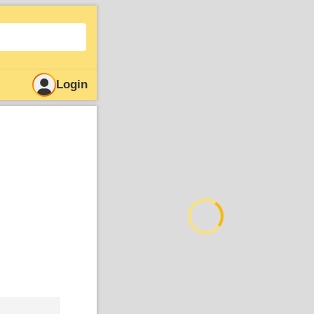
Login