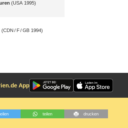
puren
(
USA
1995)
e
(
CDN
/
F
/
GB
1994)
rien.de App
teilen
teilen
drucken