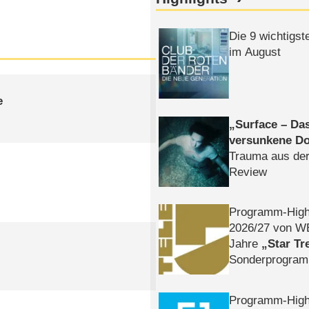
Die 9 wichtigst
im August
e
Surface – Da
versunkene Do
Trauma aus der
Review
Programm-High
2026/​27 von W
Jahre
Star Tr
Sonderprogra
Die Helgolän
Programm-High