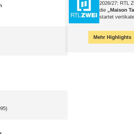
2026/​27: RTL Z
n
die
Maison T
startet vertika
– Tag & Nacht
Mehr Highlights
995)
r