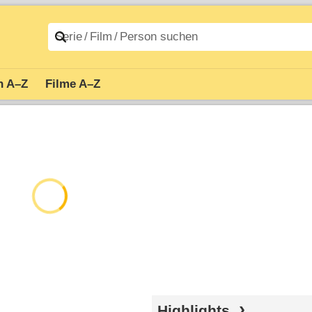
n A–Z
Filme A–Z
Highlights